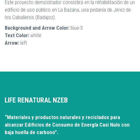
Este proyecto demostrador consistirá en la rehabilitación de un
edificio de uso público en La Bazana, una pedanía de Jerez de
los Caballeros (Badajoz).
Background and Arrow Color:
blue-3
Text Color:
white
Arrow:
left
LIFE RENATURAL NZEB
“Materiales y productos naturales y reciclados para
alcanzar Edificios de Consumo de Energía Casi Nulo con
baja huella de carbono”.