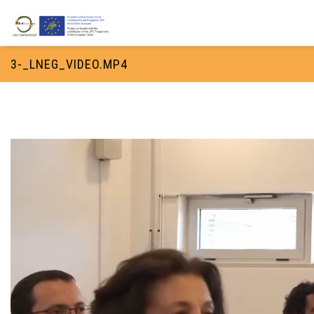
Pasar al contenido principal
Formulario de búsqueda
3-_LNEG_VIDEO.MP4