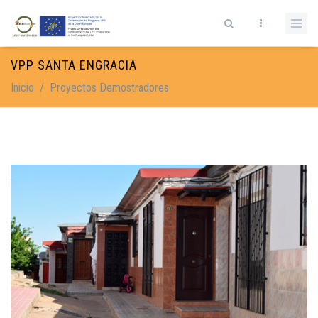
Pasar al contenido principal
Formulario de búsqueda
VPP SANTA ENGRACIA
Inicio
/
Proyectos Demostradores