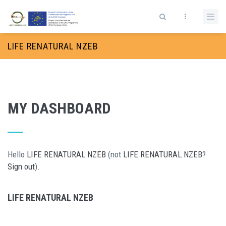
Passar para o conteúdo principal
Formulário de pesquisa
LIFE RENATURAL NZEB
MY DASHBOARD
Hello
LIFE RENATURAL NZEB
(not
LIFE RENATURAL NZEB
?
Sign out
).
LIFE RENATURAL NZEB