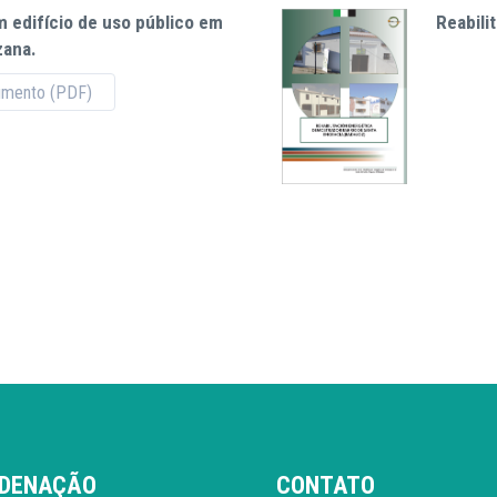
m edifício de uso público em
Reabili
zana.
umento (PDF)
DENAÇÃO
CONTATO