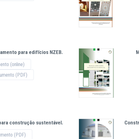
olamento para edifícios NZEB.
M
nto (online)
cumento (PDF)
para construção sustentável.
Constr
umento (PDF)