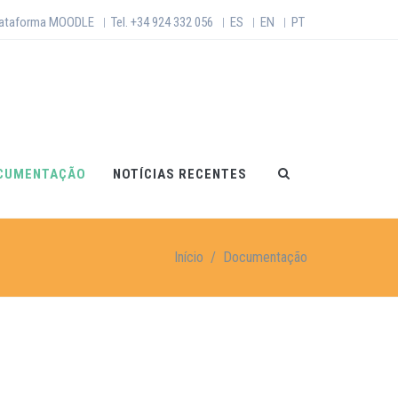
lataforma MOODLE
Tel. +34 924 332 056
ES
EN
PT
|
|
|
|
CUMENTAÇÃO
NOTÍCIAS RECENTES
Início
/
Documentação