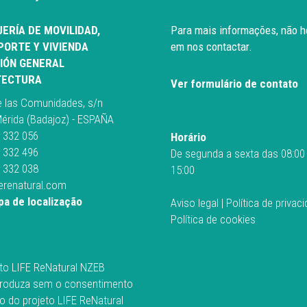
ERÍA DE MOVILIDAD,
Para mais informações, não h
ORTE Y VIVIENDA
em nos contactar.
IÓN GENERAL
TECTURA
Ver formulário de contato
e las Comunidades, s/n
érida (Badajoz) - ESPAÑA
 332 056
Horário
 332 496
De segunda a sexta das 08:00
 332 038
15:00
ferenatural.com
a de localização
Aviso legal
|
Política de privac
Política de cookies
to LIFE ReNatural NZEB
roduza sem o consentimento
o do projeto LIFE ReNatural