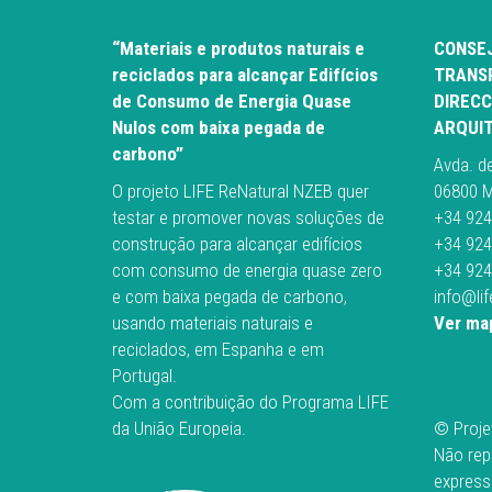
“Materiais e produtos naturais e
CONSEJ
reciclados para alcançar Edifícios
TRANSP
de Consumo de Energia Quase
DIRECC
Nulos com baixa pegada de
ARQUI
carbono”
Avda. d
O projeto LIFE ReNatural NZEB quer
06800 M
testar e promover novas soluções de
+34 924
construção para alcançar edifícios
+34 924
com consumo de energia quase zero
+34 924
e com baixa pegada de carbono,
info@li
usando materiais naturais e
Ver map
reciclados, em Espanha e em
Portugal.
Com a contribuição do Programa LIFE
da União Europeia.
© Proje
Não rep
express