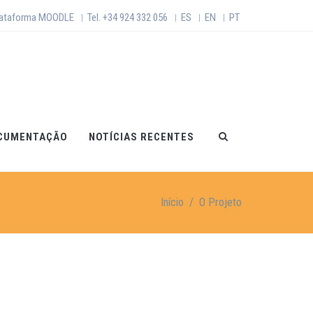
lataforma MOODLE
Tel. +34 924 332 056
ES
EN
PT
|
|
|
|
CUMENTAÇÃO
NOTÍCIAS RECENTES
Início
/
O Projeto