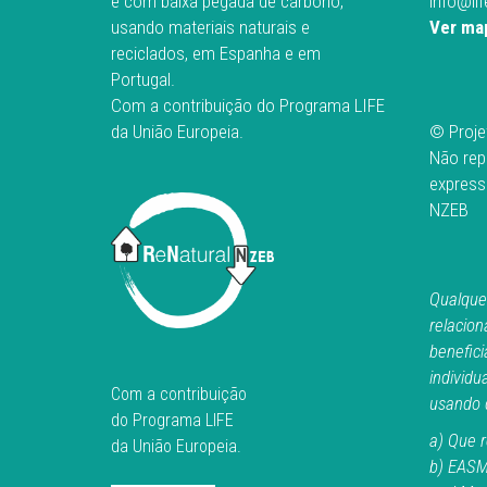
e com baixa pegada de carbono,
info@li
usando materiais naturais e
Ver map
reciclados, em Espanha e em
Portugal.
Com a contribuição do Programa LIFE
da União Europeia.
© Proje
Não rep
express
NZEB
Qualque
relacion
benefici
individu
Com a contribuição
usando q
do Programa LIFE
a) Que r
da União Europeia.
b) EASM