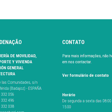
DENAÇÃO
CONTATO
ERÍA DE MOVILIDAD,
Para mais informações, não h
ORTE Y VIVIENDA
em nos contactar.
IÓN GENERAL
TECTURA
Ver formulário de contato
e las Comunidades, s/n
érida (Badajoz) - ESPAÑA
 332 056
Horário
 332 496
De segunda a sexta das 08:00
 332 038
15:00