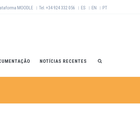
lataforma MOODLE
Tel. +34 924 332 056
ES
EN
PT
|
|
|
|
CUMENTAÇÃO
NOTÍCIAS RECENTES