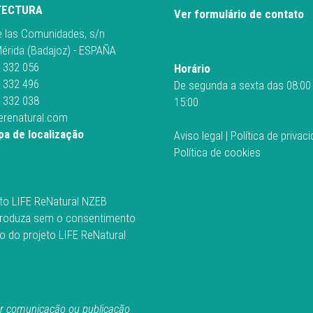
TECTURA
Ver formulário de contato
e las Comunidades, s/n
érida (Badajoz) - ESPAÑA
 332 056
Horário
 332 496
De segunda a sexta das 08:00
 332 038
15:00
ferenatural.com
a de localização
Aviso legal
|
Política de privac
Política de cookies
to LIFE ReNatural NZEB
roduza sem o consentimento
o do projeto LIFE ReNatural
r comunicação ou publicação