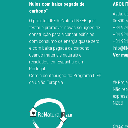
Nulos com baixa pegada de
ARQUI
carbono”
Avda. d
O projeto LIFE ReNatural NZEB quer
06800 M
testar e promover novas soluções de
+34 924
construção para alcançar edifícios
+34 924
com consumo de energia quase zero
+34 924
e com baixa pegada de carbono,
info@li
usando materiais naturais e
Ver map
reciclados, em Espanha e em
Portugal.
Com a contribuição do Programa LIFE
da União Europeia.
© Proje
Não rep
express
NZEB
Qualque